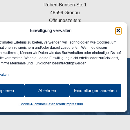
Robert-Bunsen-Str. 1
48599 Gronau
Öffnungszeiten:
Mo–Do 09:00–16:00 Uhr
Einwilligung verwalten
Fr 09:00–15:00 Uhr
ptimales Erlebnis zu bieten, verwenden wir Technologien wie Cookies, um
+49 2562 9949120
mationen zu speichern und/oder darauf zuzugreifen. Wenn du diesen
info@classic-autoglas.de
 zustimmst, können wir Daten wie das Surfverhalten oder eindeutige IDs auf
te verarbeiten. Wenn du deine Einwillligung nicht erteilst oder zurückziehst,
immte Merkmale und Funktionen beeinträchtigt werden.
walten
ptieren
Ablehnen
Einstellungen ansehen
Cookie-Richtlinie
Datenschutz
Impressum