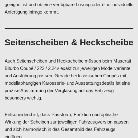
geeignet ist und ob eine verfügbare Lösung oder eine individuelle
Anfertigung infrage kommt.
Seitenscheiben & Heckscheibe
Auch Seitenscheiben und Heckscheibe müssen beim Maserati
Biturbo Coupé / 222 / 2.24v exakt zur jeweiligen Modellvariante
und Ausführung passen. Gerade bei klassischen Coupés mit
modellabhängigen Karosserie- und Ausstattungsdetails ist eine
präzise Abstimmung der Verglasung auf das Fahrzeug
besonders wichtig.
Entscheidend ist, dass Passform, Funktion und optische
Wirkung der Scheiben zur jeweiligen Fahrzeugversion passen
und sich harmonisch in das Gesamtbild des Fahrzeugs
einfügen.