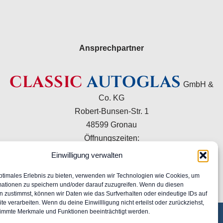
Ansprechpartner
CLASSIC
AUTOGLAS
GmbH &
Co. KG
Robert-Bunsen-Str. 1
48599 Gronau
Öffnungszeiten:
Mo–Do 09:00–16:00 Uhr
Einwilligung verwalten
Fr 09:00–15:00 Uhr
ptimales Erlebnis zu bieten, verwenden wir Technologien wie Cookies, um
+49 2562 9949120
mationen zu speichern und/oder darauf zuzugreifen. Wenn du diesen
info@classic-autoglas.de
 zustimmst, können wir Daten wie das Surfverhalten oder eindeutige IDs auf
te verarbeiten. Wenn du deine Einwillligung nicht erteilst oder zurückziehst,
immte Merkmale und Funktionen beeinträchtigt werden.