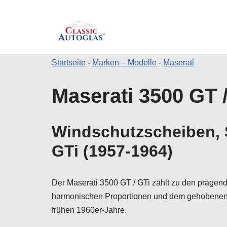
Startseite
-
Marken – Modelle
-
Maserati
Zum
Maserati 3500 GT /
Inhalt
springen
Windschutzscheiben, S
GTi (1957-1964)
Der Maserati 3500 GT / GTi zählt zu den prägen
harmonischen Proportionen und dem gehobenen A
frühen 1960er-Jahre.