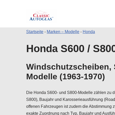
Startseite
-
Marken – Modelle
-
Honda
Zum
Honda S600 / S800
Inhalt
springen
Windschutzscheiben, 
Modelle (1963-1970)
Die Honda S600- und S800-Modelle zählen zu de
S800), Baujahr und Karosserieausführung (Roads
offenen Fahrzeugen ist zudem die Abstimmung 
exakte Zuordnung nach Typ, Baujahr und Ausführu