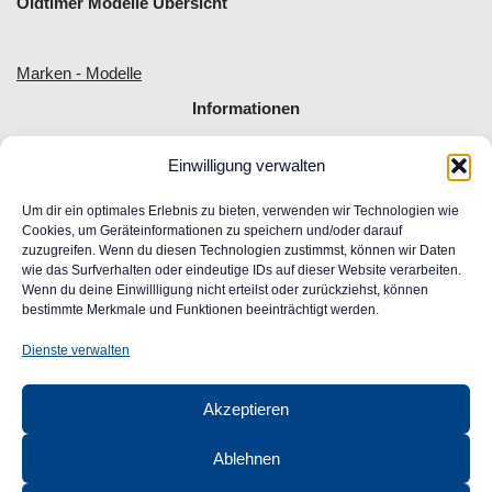
Oldtimer Modelle Übersicht
Marken - Modelle
Informationen
Einwilligung verwalten
Allgemeine Geschäftsbedingungen
Impressum
Um dir ein optimales Erlebnis zu bieten, verwenden wir Technologien wie
Widerrufsrecht
Cookies, um Geräteinformationen zu speichern und/oder darauf
zuzugreifen. Wenn du diesen Technologien zustimmst, können wir Daten
Datenschutz
wie das Surfverhalten oder eindeutige IDs auf dieser Website verarbeiten.
FAQ
Wenn du deine Einwillligung nicht erteilst oder zurückziehst, können
Unser Engagement für Barrierefreiheit im Web
bestimmte Merkmale und Funktionen beeinträchtigt werden.
Ansprechpartner
Dienste verwalten
CLASSIC
AUTOGLAS
Akzeptieren
GmbH &
Co. KG
Ablehnen
Robert-Bunsen-Str. 1