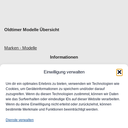
Oldtimer Modelle Übersicht
Marken - Modelle
Informationen
Einwilligung verwalten
Allgemeine Geschäftsbedingungen
Impressum
Um dir ein optimales Erlebnis zu bieten, verwenden wir Technologien wie
Widerrufsrecht
Cookies, um Geräteinformationen zu speichern und/oder darauf
zuzugreifen. Wenn du diesen Technologien zustimmst, können wir Daten
Datenschutz
wie das Surfverhalten oder eindeutige IDs auf dieser Website verarbeiten.
FAQ
Wenn du deine Einwillligung nicht erteilst oder zurückziehst, können
Unser Engagement für Barrierefreiheit im Web
bestimmte Merkmale und Funktionen beeinträchtigt werden.
Ansprechpartner
Dienste verwalten