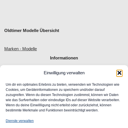
Oldtimer Modelle Übersicht
Marken - Modelle
Informationen
Einwilligung verwalten
Allgemeine Geschäftsbedingungen
Impressum
Um dir ein optimales Erlebnis zu bieten, verwenden wir Technologien wie
Widerrufsrecht
Cookies, um Geräteinformationen zu speichern und/oder darauf
zuzugreifen. Wenn du diesen Technologien zustimmst, können wir Daten
Datenschutz
wie das Surfverhalten oder eindeutige IDs auf dieser Website verarbeiten.
FAQ
Wenn du deine Einwillligung nicht erteilst oder zurückziehst, können
Unser Engagement für Barrierefreiheit im Web
bestimmte Merkmale und Funktionen beeinträchtigt werden.
Ansprechpartner
Dienste verwalten