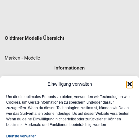
Oldtimer Modelle Übersicht
Marken - Modelle
Informationen
Einwilligung verwalten
Allgemeine Geschäftsbedingungen
Impressum
Um dir ein optimales Erlebnis zu bieten, verwenden wir Technologien wie
Widerrufsrecht
Cookies, um Geräteinformationen zu speichern und/oder darauf
zuzugreifen. Wenn du diesen Technologien zustimmst, können wir Daten
Datenschutz
wie das Surfverhalten oder eindeutige IDs auf dieser Website verarbeiten.
FAQ
Wenn du deine Einwillligung nicht erteilst oder zurückziehst, können
Unser Engagement für Barrierefreiheit im Web
bestimmte Merkmale und Funktionen beeinträchtigt werden.
Ansprechpartner
Dienste verwalten