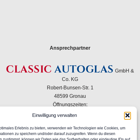
Ansprechpartner
CLASSIC
AUTOGLAS
GmbH &
Co. KG
Robert-Bunsen-Str. 1
48599 Gronau
Öffnungszeiten:
Mo–Do 09:00–16:00 Uhr
Einwilligung verwalten
Fr 09:00–15:00 Uhr
ptimales Erlebnis zu bieten, verwenden wir Technologien wie Cookies, um
+49 2562 9949120
mationen zu speichern und/oder darauf zuzugreifen. Wenn du diesen
info@classic-autoglas.de
 zustimmst, können wir Daten wie das Surfverhalten oder eindeutige IDs auf