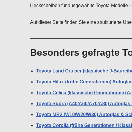
Heckscheiben für ausgewählte Toyota-Modelle – 
Auf dieser Seite finden Sie eine strukturierte Üb
Besonders gefragte T
Toyota Land Cruiser (klassische J-Baureihe
Toyota Hilux (frühe Generationen) Autogla
Toyota Celica (klassische Generationen) A
Toyota Supra (A40/A60/A70/A80) Autoglas 
Toyota MR2 (W10/W20/W30) Autoglas & Sch
Toyota Corolla (frühe Generationen / Klass