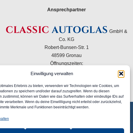
Ansprechpartner
CLASSIC
AUTOGLAS
GmbH &
Co. KG
Robert-Bunsen-Str. 1
48599 Gronau
Öffnungszeiten:
Mo–Do 09:00–16:00 Uhr
Einwilligung verwalten
Fr 09:00–15:00 Uhr
ptimales Erlebnis zu bieten, verwenden wir Technologien wie Cookies, um
+49 2562 9949120
mationen zu speichern und/oder darauf zuzugreifen. Wenn du diesen
info@classic-autoglas.de
 zustimmst, können wir Daten wie das Surfverhalten oder eindeutige IDs auf
te verarbeiten. Wenn du deine Einwillligung nicht erteilst oder zurückziehst,
immte Merkmale und Funktionen beeinträchtigt werden.
walten