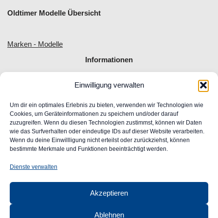
Oldtimer Modelle Übersicht
Marken - Modelle
Informationen
Einwilligung verwalten
Allgemeine Geschäftsbedingungen
Impressum
Um dir ein optimales Erlebnis zu bieten, verwenden wir Technologien wie
Widerrufsrecht
Cookies, um Geräteinformationen zu speichern und/oder darauf
zuzugreifen. Wenn du diesen Technologien zustimmst, können wir Daten
Datenschutz
wie das Surfverhalten oder eindeutige IDs auf dieser Website verarbeiten.
FAQ
Wenn du deine Einwillligung nicht erteilst oder zurückziehst, können
Unser Engagement für Barrierefreiheit im Web
bestimmte Merkmale und Funktionen beeinträchtigt werden.
Ansprechpartner
Dienste verwalten
CLASSIC
AUTOGLAS
Akzeptieren
GmbH &
Co. KG
Ablehnen