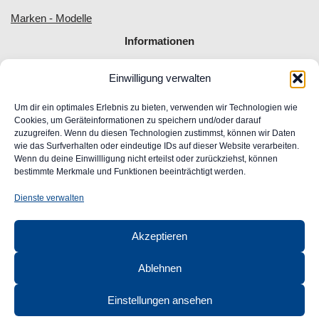
Marken - Modelle
Informationen
Einwilligung verwalten
Allgemeine Geschäftsbedingungen
Impressum
Um dir ein optimales Erlebnis zu bieten, verwenden wir Technologien wie
Widerrufsrecht
Cookies, um Geräteinformationen zu speichern und/oder darauf
zuzugreifen. Wenn du diesen Technologien zustimmst, können wir Daten
Datenschutz
wie das Surfverhalten oder eindeutige IDs auf dieser Website verarbeiten.
FAQ
Wenn du deine Einwillligung nicht erteilst oder zurückziehst, können
Unser Engagement für Barrierefreiheit im Web
bestimmte Merkmale und Funktionen beeinträchtigt werden.
Ansprechpartner
Dienste verwalten
CLASSIC
AUTOGLAS
Akzeptieren
GmbH &
Co. KG
Ablehnen
Robert-Bunsen-Str. 1
48599 Gronau
Einstellungen ansehen
Öffnungszeiten: