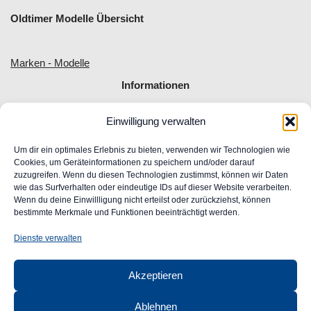
Oldtimer Modelle Übersicht
Marken - Modelle
Informationen
Einwilligung verwalten
Allgemeine Geschäftsbedingungen
Impressum
Um dir ein optimales Erlebnis zu bieten, verwenden wir Technologien wie
Widerrufsrecht
Cookies, um Geräteinformationen zu speichern und/oder darauf
zuzugreifen. Wenn du diesen Technologien zustimmst, können wir Daten
Datenschutz
wie das Surfverhalten oder eindeutige IDs auf dieser Website verarbeiten.
FAQ
Wenn du deine Einwillligung nicht erteilst oder zurückziehst, können
Unser Engagement für Barrierefreiheit im Web
bestimmte Merkmale und Funktionen beeinträchtigt werden.
Ansprechpartner
Dienste verwalten
CLASSIC
AUTOGLAS
Akzeptieren
GmbH &
Co. KG
Ablehnen