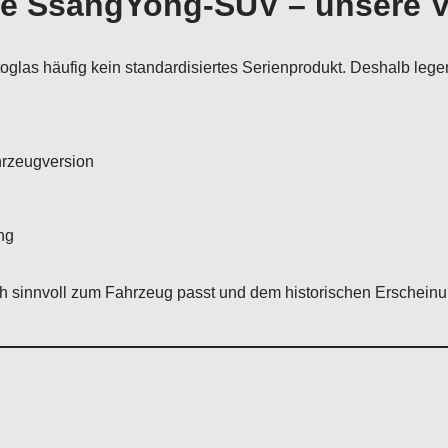
che SsangYong-SUV – unsere 
glas häufig kein standardisiertes Serienprodukt. Deshalb lege
hrzeugversion
ng
sch sinnvoll zum Fahrzeug passt und dem historischen Erscheinu