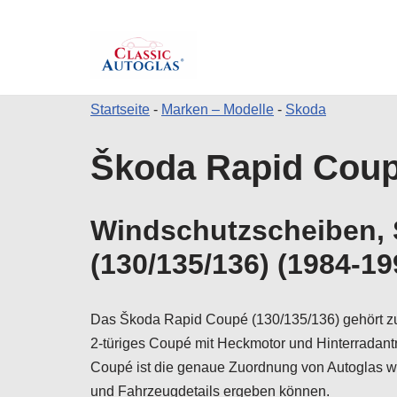
Startseite
-
Marken – Modelle
-
Skoda
Zum
Škoda Rapid Coupé
Inhalt
springen
Windschutzscheiben, 
(130/135/136) (1984-19
Das Škoda Rapid Coupé (130/135/136) gehört zu
2-türiges Coupé mit Heckmotor und Hinterradant
Coupé ist die genaue Zuordnung von Autoglas wic
und Fahrzeugdetails ergeben können.