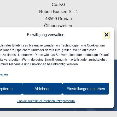
Co. KG
Robert-Bunsen-Str. 1
48599 Gronau
Öffnungszeiten:
Mo–Do 09:00–16:00 Uhr
Einwilligung verwalten
Fr 09:00–15:00 Uhr
ptimales Erlebnis zu bieten, verwenden wir Technologien wie Cookies, um
+49 2562 9949120
mationen zu speichern und/oder darauf zuzugreifen. Wenn du diesen
info@classic-autoglas.de
 zustimmst, können wir Daten wie das Surfverhalten oder eindeutige IDs auf
te verarbeiten. Wenn du deine Einwillligung nicht erteilst oder zurückziehst,
immte Merkmale und Funktionen beeinträchtigt werden.
walten
ptieren
Ablehnen
Einstellungen ansehen
Cookie-Richtlinie
Datenschutz
Impressum