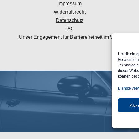
Impressum
Widerrufsrecht
Datenschutz
FAQ
Unser Engagement für Barrierefreiheit im Web
Um dir ein o
Geräteinfor
Technologien
dieser Websi
können best
Dienste ver
Akze