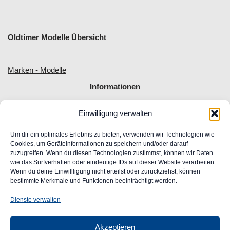
Oldtimer Modelle Übersicht
Marken - Modelle
Informationen
Einwilligung verwalten
Allgemeine Geschäftsbedingungen
Impressum
Um dir ein optimales Erlebnis zu bieten, verwenden wir Technologien wie
Widerrufsrecht
Cookies, um Geräteinformationen zu speichern und/oder darauf
zuzugreifen. Wenn du diesen Technologien zustimmst, können wir Daten
Datenschutz
wie das Surfverhalten oder eindeutige IDs auf dieser Website verarbeiten.
FAQ
Wenn du deine Einwillligung nicht erteilst oder zurückziehst, können
Unser Engagement für Barrierefreiheit im Web
bestimmte Merkmale und Funktionen beeinträchtigt werden.
Ansprechpartner
Dienste verwalten
Akzeptieren