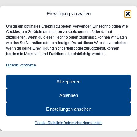
Einwilligung verwalten
Allgemeine Geschäftsbedingungen
Impressum
Um dir ein optimales Erlebnis zu bieten, verwenden wir Technologien wie
Widerrufsrecht
Cookies, um Geräteinformationen zu speichern und/oder darauf
zuzugreifen. Wenn du diesen Technologien zustimmst, können wir Daten
Datenschutz
wie das Surfverhalten oder eindeutige IDs auf dieser Website verarbeiten.
FAQ
Wenn du deine Einwillligung nicht erteilst oder zurückziehst, können
Unser Engagement für Barrierefreiheit im Web
bestimmte Merkmale und Funktionen beeinträchtigt werden.
Ansprechpartner
Dienste verwalten
CLASSIC
AUTOGLAS
Akzeptieren
GmbH &
Co. KG
Ablehnen
Robert-Bunsen-Str. 1
48599 Gronau
Einstellungen ansehen
Öffnungszeiten:
Mo–Do 09:00–16:00 Uhr
Cookie-Richtlinie
Datenschutz
Impressum
Fr 09:00–15:00 Uhr