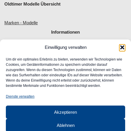
Oldtimer Modelle Übersicht
Marken - Modelle
Informationen
Einwilligung verwalten
Allgemeine Geschäftsbedingungen
Impressum
Um dir ein optimales Erlebnis zu bieten, verwenden wir Technologien wie
Widerrufsrecht
Cookies, um Geräteinformationen zu speichern und/oder darauf
zuzugreifen. Wenn du diesen Technologien zustimmst, können wir Daten
Datenschutz
wie das Surfverhalten oder eindeutige IDs auf dieser Website verarbeiten.
FAQ
Wenn du deine Einwillligung nicht erteilst oder zurückziehst, können
Unser Engagement für Barrierefreiheit im Web
bestimmte Merkmale und Funktionen beeinträchtigt werden.
Ansprechpartner
Dienste verwalten
CLASSIC
AUTOGLAS
Akzeptieren
GmbH &
Co. KG
Ablehnen
Robert-Bunsen-Str. 1