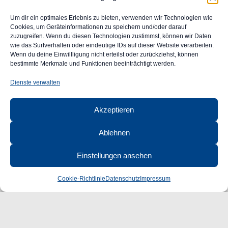
Allgemeine Geschäftsbedingungen
Impressum
Um dir ein optimales Erlebnis zu bieten, verwenden wir Technologien wie
Widerrufsrecht
Cookies, um Geräteinformationen zu speichern und/oder darauf
zuzugreifen. Wenn du diesen Technologien zustimmst, können wir Daten
Datenschutz
wie das Surfverhalten oder eindeutige IDs auf dieser Website verarbeiten.
FAQ
Wenn du deine Einwillligung nicht erteilst oder zurückziehst, können
Unser Engagement für Barrierefreiheit im Web
bestimmte Merkmale und Funktionen beeinträchtigt werden.
Ansprechpartner
Dienste verwalten
CLASSIC
AUTOGLAS
Akzeptieren
GmbH &
Co. KG
Ablehnen
Robert-Bunsen-Str. 1
48599 Gronau
Einstellungen ansehen
Öffnungszeiten:
Mo–Do 09:00–16:00 Uhr
Cookie-Richtlinie
Datenschutz
Impressum
Fr 09:00–15:00 Uhr
+49 2562 9949120
info@classic-autoglas.de