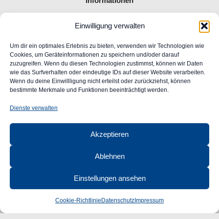
Informationen
Einwilligung verwalten
Allgemeine Geschäftsbedingungen
Impressum
Um dir ein optimales Erlebnis zu bieten, verwenden wir Technologien wie
Widerrufsrecht
Cookies, um Geräteinformationen zu speichern und/oder darauf
zuzugreifen. Wenn du diesen Technologien zustimmst, können wir Daten
Datenschutz
wie das Surfverhalten oder eindeutige IDs auf dieser Website verarbeiten.
FAQ
Wenn du deine Einwillligung nicht erteilst oder zurückziehst, können
Unser Engagement für Barrierefreiheit im Web
bestimmte Merkmale und Funktionen beeinträchtigt werden.
Ansprechpartner
Dienste verwalten
CLASSIC
AUTOGLAS
Akzeptieren
GmbH &
Co. KG
Ablehnen
Robert-Bunsen-Str. 1
48599 Gronau
Einstellungen ansehen
Öffnungszeiten:
Mo–Do 09:00–16:00 Uhr
Cookie-Richtlinie
Datenschutz
Impressum
Fr 09:00–15:00 Uhr