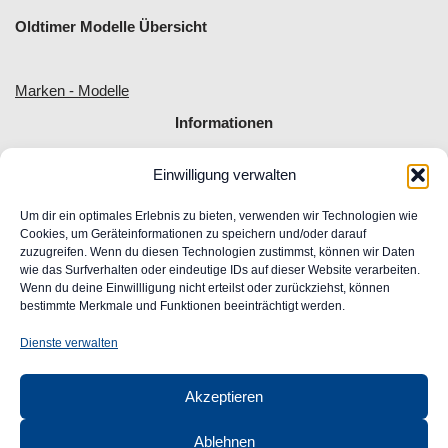
Oldtimer Modelle Übersicht
Marken - Modelle
Informationen
Einwilligung verwalten
Allgemeine Geschäftsbedingungen
Impressum
Um dir ein optimales Erlebnis zu bieten, verwenden wir Technologien wie
Widerrufsrecht
Cookies, um Geräteinformationen zu speichern und/oder darauf
zuzugreifen. Wenn du diesen Technologien zustimmst, können wir Daten
Datenschutz
wie das Surfverhalten oder eindeutige IDs auf dieser Website verarbeiten.
FAQ
Wenn du deine Einwillligung nicht erteilst oder zurückziehst, können
Unser Engagement für Barrierefreiheit im Web
bestimmte Merkmale und Funktionen beeinträchtigt werden.
Ansprechpartner
Dienste verwalten
CLASSIC
AUTOGLAS
Akzeptieren
GmbH &
Co. KG
Ablehnen