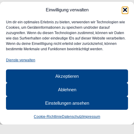
Einwilligung verwalten
Allgemeine Geschäftsbedingungen
Impressum
Um dir ein optimales Erlebnis zu bieten, verwenden wir Technologien wie
Widerrufsrecht
Cookies, um Geräteinformationen zu speichern und/oder darauf
zuzugreifen. Wenn du diesen Technologien zustimmst, können wir Daten
Datenschutz
wie das Surfverhalten oder eindeutige IDs auf dieser Website verarbeiten.
FAQ
Wenn du deine Einwillligung nicht erteilst oder zurückziehst, können
Unser Engagement für Barrierefreiheit im Web
bestimmte Merkmale und Funktionen beeinträchtigt werden.
Ansprechpartner
Dienste verwalten
CLASSIC
AUTOGLAS
Akzeptieren
GmbH &
Co. KG
Ablehnen
Robert-Bunsen-Str. 1
48599 Gronau
Einstellungen ansehen
Öffnungszeiten:
Mo–Do 09:00–16:00 Uhr
Cookie-Richtlinie
Datenschutz
Impressum
Fr 09:00–15:00 Uhr
+49 2562 9949120