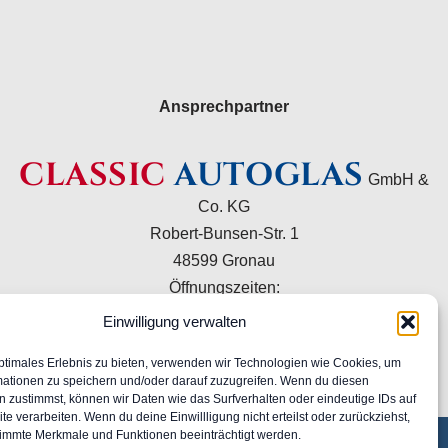
Ansprechpartner
CLASSIC
AUTOGLAS
GmbH &
Co. KG
Robert-Bunsen-Str. 1
48599 Gronau
Öffnungszeiten:
Mo–Do 09:00–16:00 Uhr
Einwilligung verwalten
Fr 09:00–15:00 Uhr
ptimales Erlebnis zu bieten, verwenden wir Technologien wie Cookies, um
+49 2562 9949120
mationen zu speichern und/oder darauf zuzugreifen. Wenn du diesen
info@classic-autoglas.de
 zustimmst, können wir Daten wie das Surfverhalten oder eindeutige IDs auf
te verarbeiten. Wenn du deine Einwillligung nicht erteilst oder zurückziehst,
immte Merkmale und Funktionen beeinträchtigt werden.