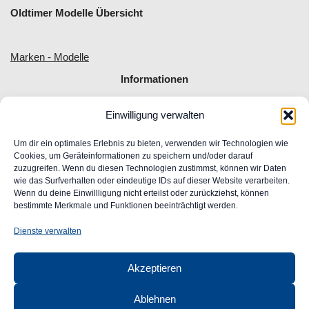
Oldtimer Modelle Übersicht
Marken - Modelle
Informationen
Einwilligung verwalten
Allgemeine Geschäftsbedingungen
Impressum
Um dir ein optimales Erlebnis zu bieten, verwenden wir Technologien wie
Widerrufsrecht
Cookies, um Geräteinformationen zu speichern und/oder darauf
zuzugreifen. Wenn du diesen Technologien zustimmst, können wir Daten
Datenschutz
wie das Surfverhalten oder eindeutige IDs auf dieser Website verarbeiten.
FAQ
Wenn du deine Einwillligung nicht erteilst oder zurückziehst, können
Unser Engagement für Barrierefreiheit im Web
bestimmte Merkmale und Funktionen beeinträchtigt werden.
Ansprechpartner
Dienste verwalten
CLASSIC
AUTOGLAS
Akzeptieren
GmbH &
Co. KG
Ablehnen