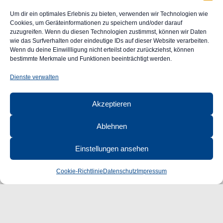
Impressum
Um dir ein optimales Erlebnis zu bieten, verwenden wir Technologien wie
Widerrufsrecht
Cookies, um Geräteinformationen zu speichern und/oder darauf
zuzugreifen. Wenn du diesen Technologien zustimmst, können wir Daten
Datenschutz
wie das Surfverhalten oder eindeutige IDs auf dieser Website verarbeiten.
FAQ
Wenn du deine Einwillligung nicht erteilst oder zurückziehst, können
Unser Engagement für Barrierefreiheit im Web
bestimmte Merkmale und Funktionen beeinträchtigt werden.
Ansprechpartner
Dienste verwalten
CLASSIC
AUTOGLAS
Akzeptieren
GmbH &
Co. KG
Ablehnen
Robert-Bunsen-Str. 1
48599 Gronau
Einstellungen ansehen
Öffnungszeiten:
Mo–Do 09:00–16:00 Uhr
Cookie-Richtlinie
Datenschutz
Impressum
Fr 09:00–15:00 Uhr
+49 2562 9949120
info@classic-autoglas.de