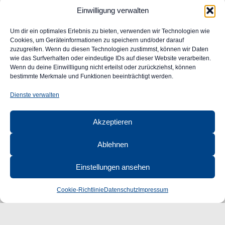
Einwilligung verwalten
Allgemeine Geschäftsbedingungen
Impressum
Um dir ein optimales Erlebnis zu bieten, verwenden wir Technologien wie
Widerrufsrecht
Cookies, um Geräteinformationen zu speichern und/oder darauf
zuzugreifen. Wenn du diesen Technologien zustimmst, können wir Daten
Datenschutz
wie das Surfverhalten oder eindeutige IDs auf dieser Website verarbeiten.
FAQ
Wenn du deine Einwillligung nicht erteilst oder zurückziehst, können
Unser Engagement für Barrierefreiheit im Web
bestimmte Merkmale und Funktionen beeinträchtigt werden.
Ansprechpartner
Dienste verwalten
CLASSIC
AUTOGLAS
Akzeptieren
GmbH &
Co. KG
Ablehnen
Robert-Bunsen-Str. 1
48599 Gronau
Einstellungen ansehen
Öffnungszeiten:
Mo–Do 09:00–16:00 Uhr
Cookie-Richtlinie
Datenschutz
Impressum
Fr 09:00–15:00 Uhr
+49 2562 9949120