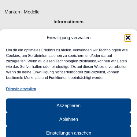
Marken - Modelle
Informationen
Einwilligung verwalten
Allgemeine Geschäftsbedingungen
Impressum
Um dir ein optimales Erlebnis zu bieten, verwenden wir Technologien wie
Widerrufsrecht
Cookies, um Geräteinformationen zu speichern und/oder darauf
zuzugreifen. Wenn du diesen Technologien zustimmst, können wir Daten
Datenschutz
wie das Surfverhalten oder eindeutige IDs auf dieser Website verarbeiten.
FAQ
Wenn du deine Einwillligung nicht erteilst oder zurückziehst, können
Unser Engagement für Barrierefreiheit im Web
bestimmte Merkmale und Funktionen beeinträchtigt werden.
Ansprechpartner
Dienste verwalten
CLASSIC
AUTOGLAS
Akzeptieren
GmbH &
Co. KG
Ablehnen
Robert-Bunsen-Str. 1
48599 Gronau
Einstellungen ansehen