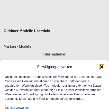
Oldtimer Modelle Übersicht
Marken - Modelle
Informationen
Einwilligung verwalten
Allgemeine Geschäftsbedingungen
Impressum
Um dir ein optimales Erlebnis zu bieten, verwenden wir Technologien wie
Widerrufsrecht
Cookies, um Geräteinformationen zu speichern und/oder darauf
zuzugreifen. Wenn du diesen Technologien zustimmst, können wir Daten
Datenschutz
wie das Surfverhalten oder eindeutige IDs auf dieser Website verarbeiten.
FAQ
Wenn du deine Einwillligung nicht erteilst oder zurückziehst, können
Unser Engagement für Barrierefreiheit im Web
bestimmte Merkmale und Funktionen beeinträchtigt werden.
Ansprechpartner
Dienste verwalten