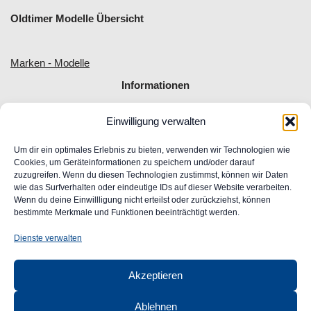
Oldtimer Modelle Übersicht
Marken - Modelle
Informationen
Einwilligung verwalten
Allgemeine Geschäftsbedingungen
Impressum
Um dir ein optimales Erlebnis zu bieten, verwenden wir Technologien wie
Widerrufsrecht
Cookies, um Geräteinformationen zu speichern und/oder darauf
zuzugreifen. Wenn du diesen Technologien zustimmst, können wir Daten
Datenschutz
wie das Surfverhalten oder eindeutige IDs auf dieser Website verarbeiten.
FAQ
Wenn du deine Einwillligung nicht erteilst oder zurückziehst, können
Unser Engagement für Barrierefreiheit im Web
bestimmte Merkmale und Funktionen beeinträchtigt werden.
Ansprechpartner
Dienste verwalten
CLASSIC
AUTOGLAS
Akzeptieren
GmbH &
Co. KG
Ablehnen