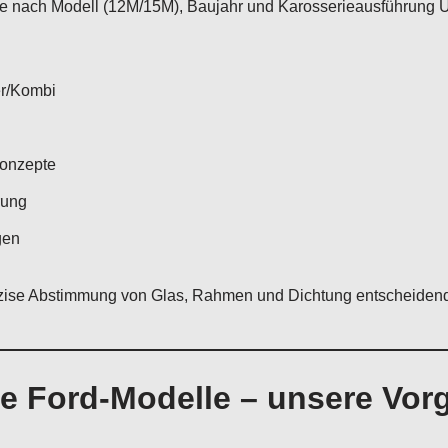
 nach Modell (12M/15M), Baujahr und Karosserieausführung U
er/Kombi
konzepte
rung
gen
zise Abstimmung von Glas, Rahmen und Dichtung entscheidend fü
he Ford-Modelle – unsere Vo