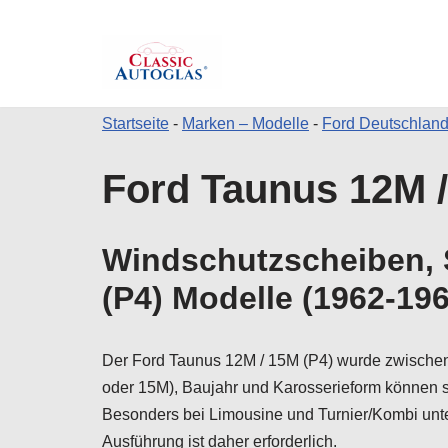
Startseite
-
Marken – Modelle
-
Ford Deutschlan
Zum
Ford Taunus 12M /
Inhalt
springen
Windschutzscheiben, 
(P4) Modelle (1962-196
Der Ford Taunus 12M / 15M (P4) wurde zwischen
oder 15M), Baujahr und Karosserieform können 
Besonders bei Limousine und Turnier/Kombi unte
Ausführung ist daher erforderlich.