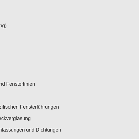
ng)
d Fensterlinien
ifischen Fensterführungen
Heckverglasung
infassungen und Dichtungen