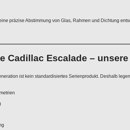
eine präzise Abstimmung von Glas, Rahmen und Dichtung entsc
he Cadillac Escalade – unser
neration ist kein standardisiertes Serienprodukt. Deshalb lege
metrien
g
ng