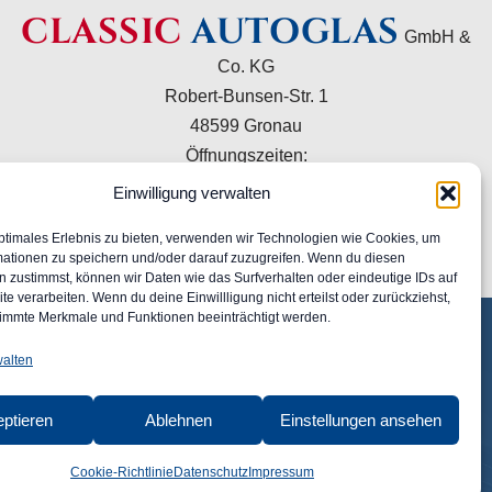
CLASSIC
AUTOGLAS
GmbH &
Co. KG
Robert-Bunsen-Str. 1
48599 Gronau
Öffnungszeiten:
Mo–Do 09:00–16:00 Uhr
Einwilligung verwalten
Fr 09:00–15:00 Uhr
ptimales Erlebnis zu bieten, verwenden wir Technologien wie Cookies, um
+49 2562 9949120
mationen zu speichern und/oder darauf zuzugreifen. Wenn du diesen
info@classic-autoglas.de
 zustimmst, können wir Daten wie das Surfverhalten oder eindeutige IDs auf
te verarbeiten. Wenn du deine Einwillligung nicht erteilst oder zurückziehst,
immte Merkmale und Funktionen beeinträchtigt werden.
walten
ptieren
Ablehnen
Einstellungen ansehen
Cookie-Richtlinie
Datenschutz
Impressum