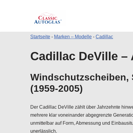
Startseite
-
Marken – Modelle
-
Cadillac
Zum
Cadillac DeVille –
Inhalt
springen
Windschutzscheiben, S
(1959-2005)
Der Cadillac DeVille zählt über Jahrzehnte hin
mehrere klar voneinander abgegrenzte Generatio
unmittelbar auf Form, Abmessung und Einbausitu
unerlässlich.