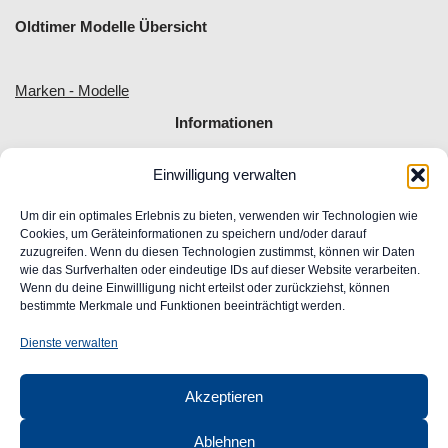
Oldtimer Modelle Übersicht
Marken - Modelle
Informationen
Einwilligung verwalten
Allgemeine Geschäftsbedingungen
Impressum
Um dir ein optimales Erlebnis zu bieten, verwenden wir Technologien wie
Widerrufsrecht
Cookies, um Geräteinformationen zu speichern und/oder darauf
zuzugreifen. Wenn du diesen Technologien zustimmst, können wir Daten
Datenschutz
wie das Surfverhalten oder eindeutige IDs auf dieser Website verarbeiten.
FAQ
Wenn du deine Einwillligung nicht erteilst oder zurückziehst, können
Unser Engagement für Barrierefreiheit im Web
bestimmte Merkmale und Funktionen beeinträchtigt werden.
Ansprechpartner
Dienste verwalten
CLASSIC
AUTOGLAS
Akzeptieren
GmbH &
Co. KG
Ablehnen