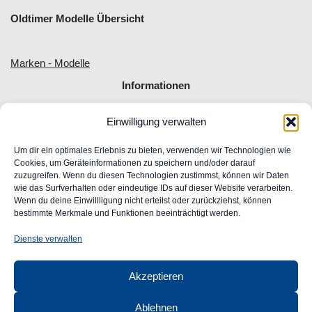
Oldtimer Modelle Übersicht
Marken - Modelle
Informationen
Einwilligung verwalten
Allgemeine Geschäftsbedingungen
Impressum
Um dir ein optimales Erlebnis zu bieten, verwenden wir Technologien wie
Widerrufsrecht
Cookies, um Geräteinformationen zu speichern und/oder darauf
zuzugreifen. Wenn du diesen Technologien zustimmst, können wir Daten
Datenschutz
wie das Surfverhalten oder eindeutige IDs auf dieser Website verarbeiten.
FAQ
Wenn du deine Einwillligung nicht erteilst oder zurückziehst, können
Unser Engagement für Barrierefreiheit im Web
bestimmte Merkmale und Funktionen beeinträchtigt werden.
Ansprechpartner
Dienste verwalten
CLASSIC
AUTOGLAS
Akzeptieren
GmbH &
Co. KG
Ablehnen