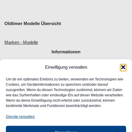
Oldtimer Modelle Übersicht
Marken - Modelle
Informationen
Einwilligung verwalten
Allgemeine Geschäftsbedingungen
Impressum
Um dir ein optimales Erlebnis zu bieten, verwenden wir Technologien wie
Widerrufsrecht
Cookies, um Geräteinformationen zu speichern und/oder darauf
zuzugreifen. Wenn du diesen Technologien zustimmst, können wir Daten
Datenschutz
wie das Surfverhalten oder eindeutige IDs auf dieser Website verarbeiten.
FAQ
Wenn du deine Einwillligung nicht erteilst oder zurückziehst, können
Unser Engagement für Barrierefreiheit im Web
bestimmte Merkmale und Funktionen beeinträchtigt werden.
Ansprechpartner
Dienste verwalten