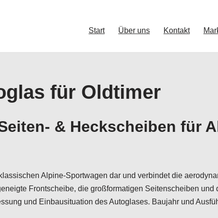
Start
Über uns
Kontakt
Mar
oglas für Oldtimer
eiten- & Heckscheiben für A
er klassischen Alpine-Sportwagen dar und verbindet die aerody
h geneigte Frontscheibe, die großformatigen Seitenscheiben un
sung und Einbausituation des Autoglases. Baujahr und Ausführ