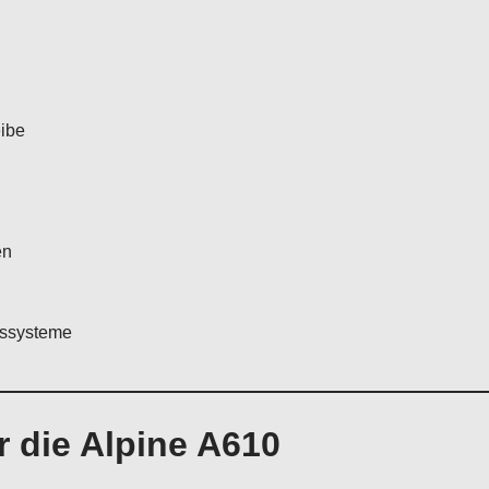
eibe
en
gssysteme
 die Alpine A610