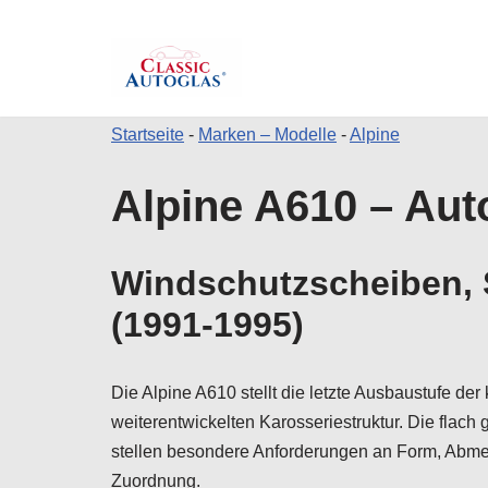
Startseite
-
Marken – Modelle
-
Alpine
Zum
Alpine A610 – Aut
Inhalt
springen
Windschutzscheiben, S
(1991-1995)
Die Alpine A610 stellt die letzte Ausbaustufe d
weiterentwickelten Karosseriestruktur. Die flac
stellen besondere Anforderungen an Form, Abmes
Zuordnung.