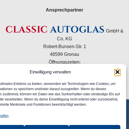
Ansprechpartner
CLASSIC
AUTOGLAS
GmbH &
Co. KG
Robert-Bunsen-Str. 1
48599 Gronau
Öffnungszeiten:
Mo–Do 09:00–16:00 Uhr
Einwilligung verwalten
Fr 09:00–15:00 Uhr
ptimales Erlebnis zu bieten, verwenden wir Technologien wie Cookies, um
+49 2562 9949120
mationen zu speichern und/oder darauf zuzugreifen. Wenn du diesen
info@classic-autoglas.de
 zustimmst, können wir Daten wie das Surfverhalten oder eindeutige IDs auf
te verarbeiten. Wenn du deine Einwillligung nicht erteilst oder zurückziehst,
immte Merkmale und Funktionen beeinträchtigt werden.
walten